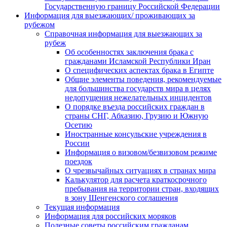
Государственную границу Российской Федерации
Информация для выезжающих/ проживающих за
рубежом
Справочная информация для выезжающих за
рубеж
Об особенностях заключения брака с
гражданами Исламской Республики Иран
О специфических аспектах брака в Египте
Общие элементы поведения, рекомендуемые
для большинства государств мира в целях
недопущения нежелательных инцидентов
О порядке въезда российских граждан в
страны СНГ, Абхазию, Грузию и Южную
Осетию
Иностранные консульские учреждения в
России
Информация о визовом/безвизовом режиме
поездок
О чрезвычайных ситуациях в странах мира
Калькулятор для расчета краткосрочного
пребывания на территории стран, входящих
в зону Шенгенского соглашения
Текущая информация
Информация для российских моряков
Полезные советы российским гражданам,