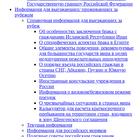
Государственную границу Российской Федерации
Информация для выезжающих/ проживающих за
рубежом
Справочная информация для выезжающих за
рубеж
Об особенностях заключения брака с
гражданами Исламской Республики Иран
О специфических аспектах брака в Египте
Общие элементы поведения, рекомендуемые
для большинства государств мира в целях
недопущения нежелательных инцидентов
О порядке въезда российских граждан в
страны СНГ, Абхазию, Грузию и Южную
Осетию
Иностранные консульские учреждения в
России
Информация о визовом/безвизовом режиме
поездок
О чрезвычайных ситуациях в странах мира
Калькулятор для расчета краткосрочного
пребывания на территории стран, входящих
в зону Шенгенского соглашения
Текущая информация
Информация для российских моряков
Полезные советы российским гражданам,