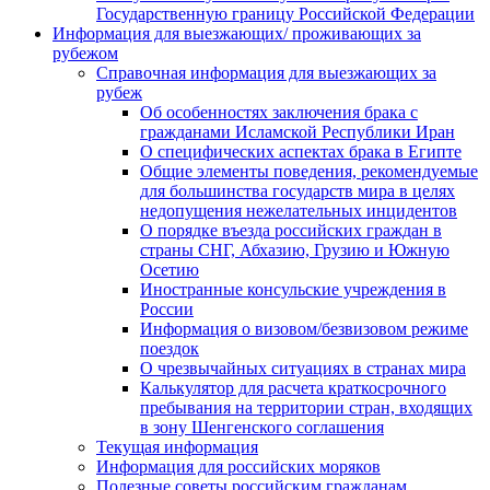
Государственную границу Российской Федерации
Информация для выезжающих/ проживающих за
рубежом
Справочная информация для выезжающих за
рубеж
Об особенностях заключения брака с
гражданами Исламской Республики Иран
О специфических аспектах брака в Египте
Общие элементы поведения, рекомендуемые
для большинства государств мира в целях
недопущения нежелательных инцидентов
О порядке въезда российских граждан в
страны СНГ, Абхазию, Грузию и Южную
Осетию
Иностранные консульские учреждения в
России
Информация о визовом/безвизовом режиме
поездок
О чрезвычайных ситуациях в странах мира
Калькулятор для расчета краткосрочного
пребывания на территории стран, входящих
в зону Шенгенского соглашения
Текущая информация
Информация для российских моряков
Полезные советы российским гражданам,