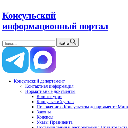
Консульский
информационный портал
Найти
Консульский департамент
Контактная информация
Нормативные документы
Конституция
Консульский устав
Положение о Консульском департаменте Мини
Законы
Кодексы
Указы Президента
Постановления и распоряжения Правительств