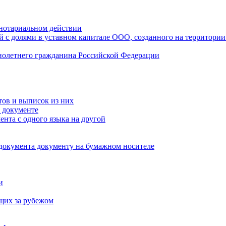
нотариальном действии
 с долями в уставном капитале ООО, созданного на территории
ннолетнего гражданина Российской Федерации
тов и выписок из них
 документе
ента с одного языка на другой
 документа документу на бумажном носителе
и
щих за рубежом