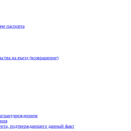
аче паспорта
ства на въезд (возвращение)
загранучреждением
яния
мента, подтверждающего данный факт