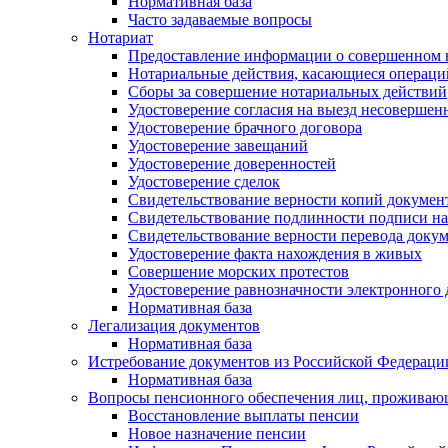
Нормативная база
Часто задаваемые вопросы
Нотариат
Предоставление информации о совершенном 
Нотариальные действия, касающиеся операций
Сборы за совершение нотариальных действий
Удостоверение согласия на выезд несоверше
Удостоверение брачного договора
Удостоверение завещаний
Удостоверение доверенностей
Удостоверение сделок
Свидетельствование верности копий докумен
Свидетельствование подлинности подписи на
Свидетельствование верности перевода докум
Удостоверение факта нахождения в живых
Совершение морских протестов
Удостоверение равнозначности электронного
Нормативная база
Легализация документов
Нормативная база
Истребование документов из Российской Федераци
Нормативная база
Вопросы пенсионного обеспечения лиц, проживаю
Восстановление выплаты пенсии
Новое назначение пенсии