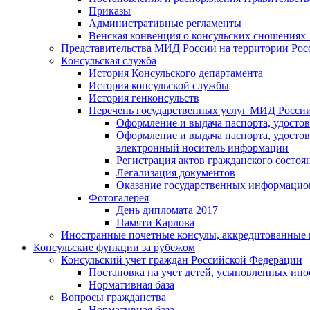
Приказы
Административные регламенты
Венская конвенция о консульских сношениях 
Представительства МИД России на территории Рос
Консульская служба
История Консульского департамента
История консульской службы
История генконсульств
Перечень государственных услуг МИД Росси
Оформление и выдача паспорта, удосто
Оформление и выдача паспорта, удосто
электронный носитель информации
Регистрация актов гражданского состо
Легализация документов
Оказание государственных информацио
Фотогалерея
День дипломата 2017
Памяти Карлова
Иностранные почетные консулы, аккредитованные 
Консульские функции за рубежом
Консульский учет граждан Российской Федерации
Постановка на учет детей, усыновленных ин
Нормативная база
Вопросы гражданства
Нормативная база