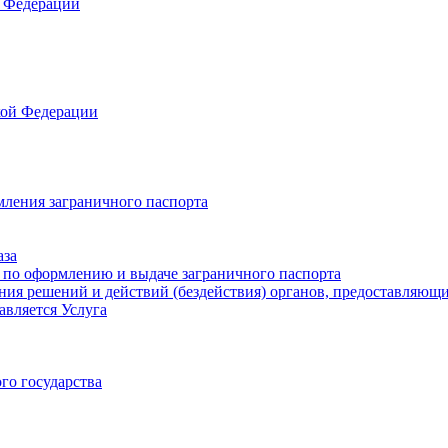
 Федерации
кой Федерации
мления заграничного паспорта
аза
 по оформлению и выдаче заграничного паспорта
ия решений и действий (бездействия) органов, предоставляющи
авляется Услуга
го государства