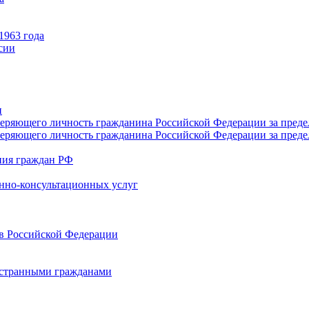
1963 года
сии
и
веряющего личность гражданина Российской Федерации за пред
веряющего личность гражданина Российской Федерации за пред
яния граждан РФ
нно-консультационных услуг
в Российской Федерации
остранными гражданами