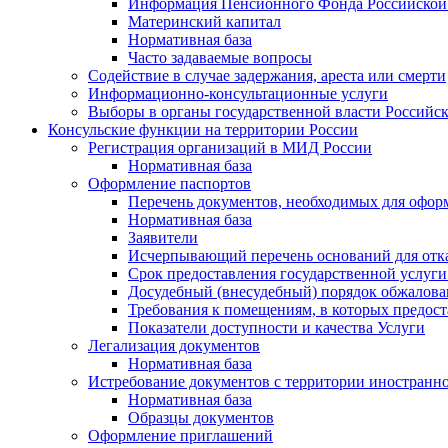
Информация Пенсионного Фонда Российской
Материнский капитал
Нормативная база
Часто задаваемые вопросы
Содействие в случае задержания, ареста или смерти
Информационно-консультационные услуги
Выборы в органы государственной власти Российс
Консульские функции на территории России
Регистрация организаций в МИД России
Нормативная база
Оформление паспортов
Перечень документов, необходимых для офор
Нормативная база
Заявители
Исчерпывающий перечень оснований для отк
Срок предоставления государственной услуги
Досудебный (внесудебный) порядок обжалован
Требования к помещениям, в которых предост
Показатели доступности и качества Услуги
Легализация документов
Нормативная база
Истребование документов с территории иностранно
Нормативная база
Образцы документов
Оформление приглашений