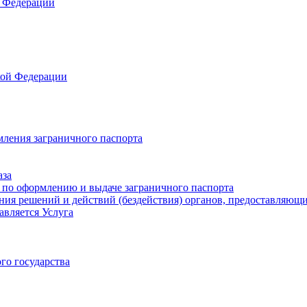
 Федерации
кой Федерации
мления заграничного паспорта
аза
 по оформлению и выдаче заграничного паспорта
ия решений и действий (бездействия) органов, предоставляющи
авляется Услуга
го государства