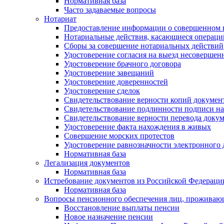
Нормативная база
Часто задаваемые вопросы
Нотариат
Предоставление информации о совершенном 
Нотариальные действия, касающиеся операций
Сборы за совершение нотариальных действий
Удостоверение согласия на выезд несоверше
Удостоверение брачного договора
Удостоверение завещаний
Удостоверение доверенностей
Удостоверение сделок
Свидетельствование верности копий докумен
Свидетельствование подлинности подписи на
Свидетельствование верности перевода докум
Удостоверение факта нахождения в живых
Совершение морских протестов
Удостоверение равнозначности электронного
Нормативная база
Легализация документов
Нормативная база
Истребование документов из Российской Федераци
Нормативная база
Вопросы пенсионного обеспечения лиц, проживаю
Восстановление выплаты пенсии
Новое назначение пенсии