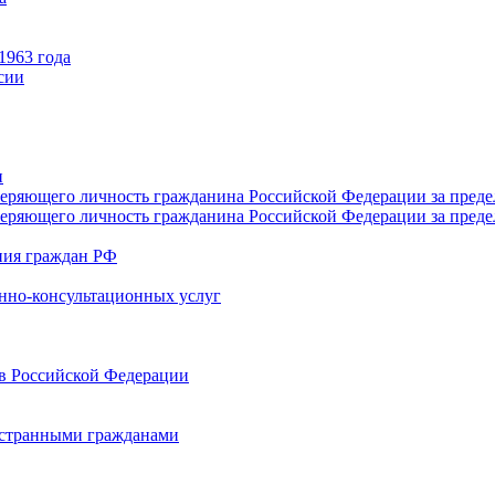
1963 года
сии
и
веряющего личность гражданина Российской Федерации за пред
веряющего личность гражданина Российской Федерации за пред
яния граждан РФ
нно-консультационных услуг
в Российской Федерации
остранными гражданами