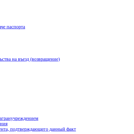
аче паспорта
ства на въезд (возвращение)
загранучреждением
яния
мента, подтверждающего данный факт