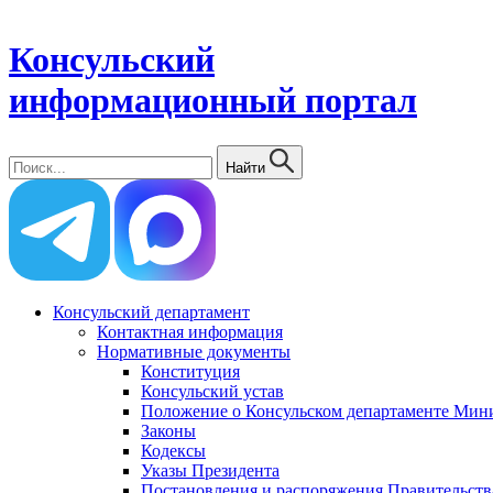
Консульский
информационный портал
Найти
Консульский департамент
Контактная информация
Нормативные документы
Конституция
Консульский устав
Положение о Консульском департаменте Мини
Законы
Кодексы
Указы Президента
Постановления и распоряжения Правительств