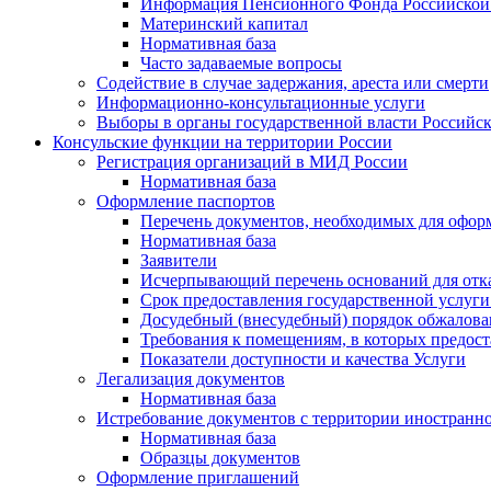
Информация Пенсионного Фонда Российской
Материнский капитал
Нормативная база
Часто задаваемые вопросы
Содействие в случае задержания, ареста или смерти
Информационно-консультационные услуги
Выборы в органы государственной власти Российс
Консульские функции на территории России
Регистрация организаций в МИД России
Нормативная база
Оформление паспортов
Перечень документов, необходимых для офор
Нормативная база
Заявители
Исчерпывающий перечень оснований для отк
Срок предоставления государственной услуги
Досудебный (внесудебный) порядок обжалован
Требования к помещениям, в которых предост
Показатели доступности и качества Услуги
Легализация документов
Нормативная база
Истребование документов с территории иностранно
Нормативная база
Образцы документов
Оформление приглашений