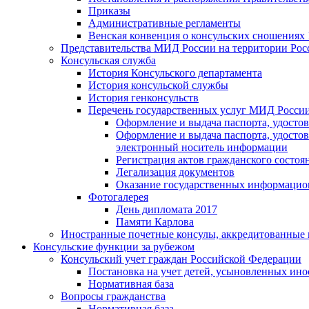
Приказы
Административные регламенты
Венская конвенция о консульских сношениях 
Представительства МИД России на территории Рос
Консульская служба
История Консульского департамента
История консульской службы
История генконсульств
Перечень государственных услуг МИД Росси
Оформление и выдача паспорта, удосто
Оформление и выдача паспорта, удосто
электронный носитель информации
Регистрация актов гражданского состо
Легализация документов
Оказание государственных информацио
Фотогалерея
День дипломата 2017
Памяти Карлова
Иностранные почетные консулы, аккредитованные 
Консульские функции за рубежом
Консульский учет граждан Российской Федерации
Постановка на учет детей, усыновленных ин
Нормативная база
Вопросы гражданства
Нормативная база