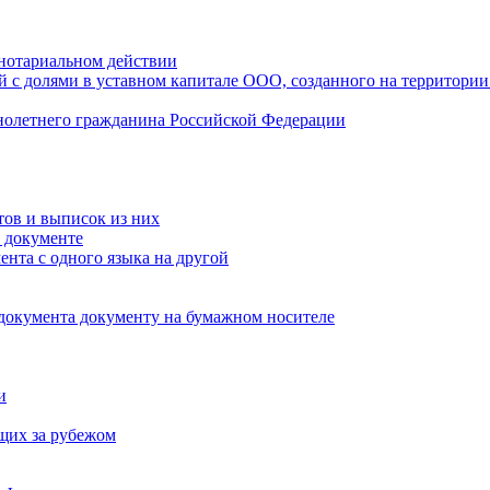
нотариальном действии
 с долями в уставном капитале ООО, созданного на территории
ннолетнего гражданина Российской Федерации
тов и выписок из них
 документе
ента с одного языка на другой
 документа документу на бумажном носителе
и
щих за рубежом