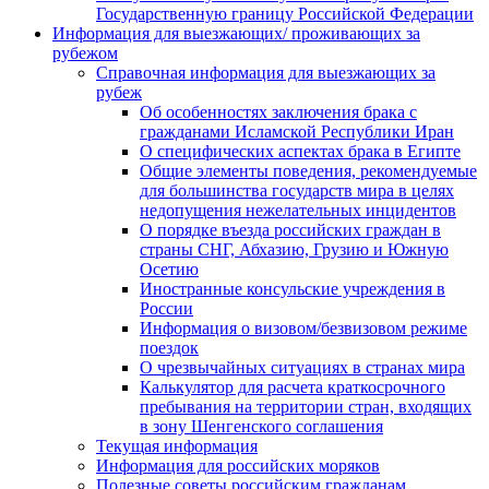
Государственную границу Российской Федерации
Информация для выезжающих/ проживающих за
рубежом
Справочная информация для выезжающих за
рубеж
Об особенностях заключения брака с
гражданами Исламской Республики Иран
О специфических аспектах брака в Египте
Общие элементы поведения, рекомендуемые
для большинства государств мира в целях
недопущения нежелательных инцидентов
О порядке въезда российских граждан в
страны СНГ, Абхазию, Грузию и Южную
Осетию
Иностранные консульские учреждения в
России
Информация о визовом/безвизовом режиме
поездок
О чрезвычайных ситуациях в странах мира
Калькулятор для расчета краткосрочного
пребывания на территории стран, входящих
в зону Шенгенского соглашения
Текущая информация
Информация для российских моряков
Полезные советы российским гражданам,