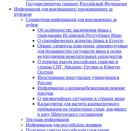
Государственную границу Российской Федерации
Информация для выезжающих/ проживающих за
рубежом
Справочная информация для выезжающих за
рубеж
Об особенностях заключения брака с
гражданами Исламской Республики Иран
О специфических аспектах брака в Египте
Общие элементы поведения, рекомендуемые
для большинства государств мира в целях
недопущения нежелательных инцидентов
О порядке въезда российских граждан в
страны СНГ, Абхазию, Грузию и Южную
Осетию
Иностранные консульские учреждения в
России
Информация о визовом/безвизовом режиме
поездок
О чрезвычайных ситуациях в странах мира
Калькулятор для расчета краткосрочного
пребывания на территории стран, входящих
в зону Шенгенского соглашения
Текущая информация
Информация для российских моряков
Полезные советы российским гражданам,