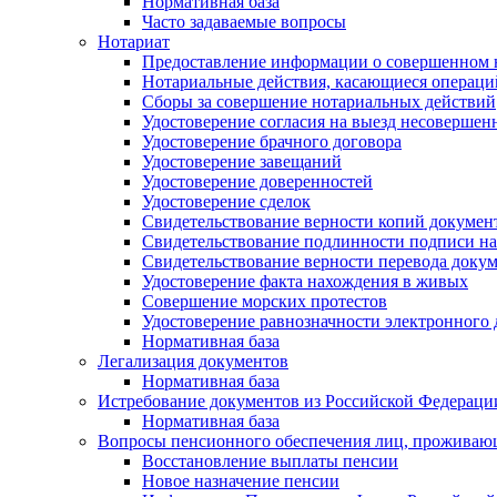
Нормативная база
Часто задаваемые вопросы
Нотариат
Предоставление информации о совершенном 
Нотариальные действия, касающиеся операций
Сборы за совершение нотариальных действий
Удостоверение согласия на выезд несоверше
Удостоверение брачного договора
Удостоверение завещаний
Удостоверение доверенностей
Удостоверение сделок
Свидетельствование верности копий докумен
Свидетельствование подлинности подписи на
Свидетельствование верности перевода докум
Удостоверение факта нахождения в живых
Совершение морских протестов
Удостоверение равнозначности электронного
Нормативная база
Легализация документов
Нормативная база
Истребование документов из Российской Федераци
Нормативная база
Вопросы пенсионного обеспечения лиц, проживаю
Восстановление выплаты пенсии
Новое назначение пенсии