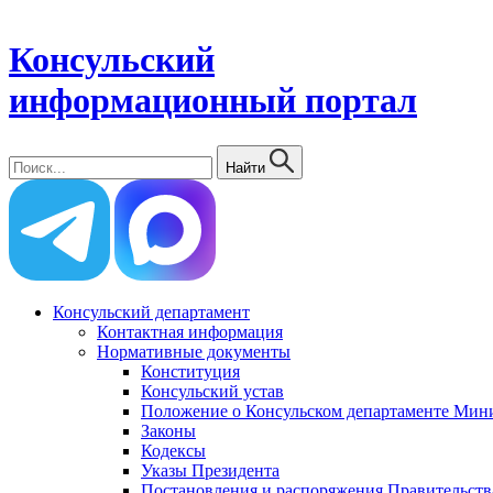
Консульский
информационный портал
Найти
Консульский департамент
Контактная информация
Нормативные документы
Конституция
Консульский устав
Положение о Консульском департаменте Мини
Законы
Кодексы
Указы Президента
Постановления и распоряжения Правительств