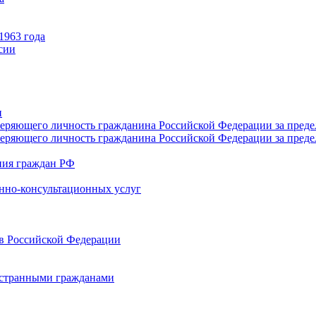
1963 года
сии
и
веряющего личность гражданина Российской Федерации за пред
веряющего личность гражданина Российской Федерации за пред
яния граждан РФ
нно-консультационных услуг
в Российской Федерации
остранными гражданами