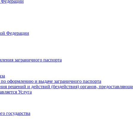
 Федерации
кой Федерации
мления заграничного паспорта
аза
 по оформлению и выдаче заграничного паспорта
ия решений и действий (бездействия) органов, предоставляющи
авляется Услуга
го государства