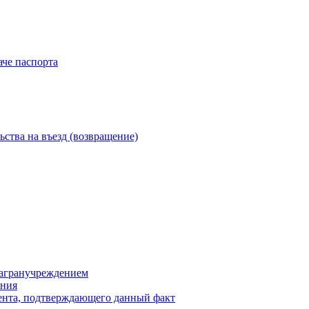
аче паспорта
ства на въезд (возвращение)
загранучреждением
яния
мента, подтверждающего данный факт