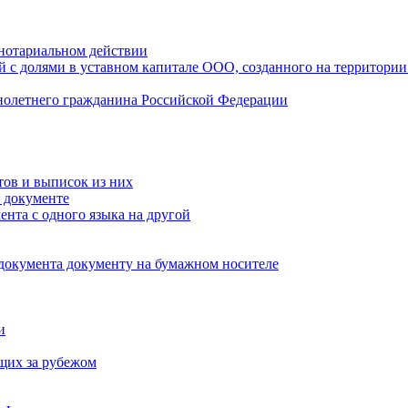
нотариальном действии
 с долями в уставном капитале ООО, созданного на территории
ннолетнего гражданина Российской Федерации
тов и выписок из них
 документе
ента с одного языка на другой
 документа документу на бумажном носителе
и
щих за рубежом