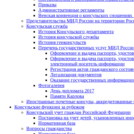
Приказы
Административные регламенты
Венская конвенция о консульских сношениях 
Представительства МИД России на территории Рос
Консульская служба
История Консульского департамента
История консульской службы
История генконсульств
Перечень государственных услуг МИД Росси
Оформление и выдача паспорта, удосто
Оформление и выдача паспорта, удосто
электронный носитель информации
Регистрация актов гражданского состо
Легализация документов
Оказание государственных информацио
Фотогалерея
День дипломата 2017
Памяти Карлова
Иностранные почетные консулы, аккредитованные 
Консульские функции за рубежом
Консульский учет граждан Российской Федерации
Постановка на учет детей, усыновленных ин
Нормативная база
Вопросы гражданства
Нормативная база