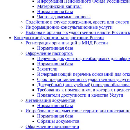
Информация Пенсионного Фонда Российской
Материнский капитал
Нормативная база
Часто задаваемые вопросы
Содействие в случае задержания, ареста или смерти
Информационно-консультационные услуги
Выборы в органы государственной власти Российс
Консульские функции на территории России
Регистрация организаций в МИД России
Нормативная база
Оформление паспортов
Перечень документов, необходимых для офор
Нормативная база
Заявители
Исчерпывающий перечень оснований для отк
Срок предоставления государственной услуги
Досудебный (внесудебный) порядок обжалован
Требования к помещениям, в которых предост
Показатели доступности и качества Услуги
Легализация документов
Нормативная база
Истребование документов с территории иностранно
Нормативная база
Образцы документов
Оформление приглашений