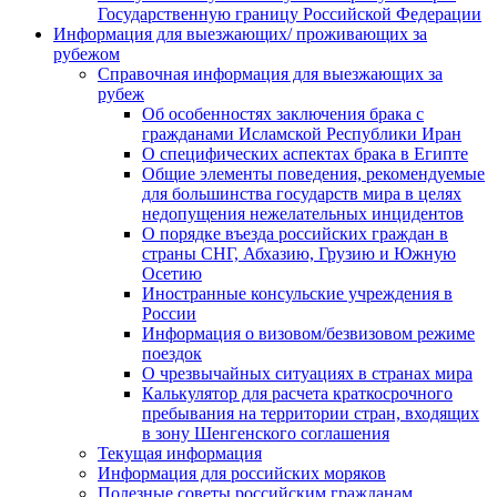
Государственную границу Российской Федерации
Информация для выезжающих/ проживающих за
рубежом
Справочная информация для выезжающих за
рубеж
Об особенностях заключения брака с
гражданами Исламской Республики Иран
О специфических аспектах брака в Египте
Общие элементы поведения, рекомендуемые
для большинства государств мира в целях
недопущения нежелательных инцидентов
О порядке въезда российских граждан в
страны СНГ, Абхазию, Грузию и Южную
Осетию
Иностранные консульские учреждения в
России
Информация о визовом/безвизовом режиме
поездок
О чрезвычайных ситуациях в странах мира
Калькулятор для расчета краткосрочного
пребывания на территории стран, входящих
в зону Шенгенского соглашения
Текущая информация
Информация для российских моряков
Полезные советы российским гражданам,