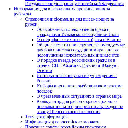
Государственную границу Российской Федерации
Информация для выезжающих/ проживающих за
рубежом
Справочная информация для выезжающих за
рубеж
Об особенностях заключения брака с
гражданами Исламской Республики Иран
О специфических аспектах брака в Египте
Общие элементы поведения, рекомендуемые
для большинства государств мира в целях
недопущения нежелательных инцидентов
О порядке въезда российских граждан в
страны СНГ, Абхазию, Грузию и Южную
Осетию
Иностранные консульские учреждения в
России
Информация о визовом/безвизовом режиме
поездок
О чрезвычайных ситуациях в странах мира
Калькулятор для расчета краткосрочного
пребывания на территории стран, входящих
в зону Шенгенского соглашения
Текущая информация
Информация для российских моряков
Полезные советы российским гражданам,