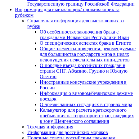
Государственную границу Российской Федерации
Информация для выезжающих/ проживающих за
рубежом
Справочная информация для выезжающих за
рубеж
Об особенностях заключения брака с
гражданами Исламской Республики Иран
О специфических аспектах брака в Египте
Общие элементы поведения, рекомендуемые
для большинства государств мира в целях
недопущения нежелательных инцидентов
О порядке въезда российских граждан в
страны СНГ, Абхазию, Грузию и Южную
Осетию
Иностранные консульские учреждения в
России
Информация о визовом/безвизовом режиме
поездок
О чрезвычайных ситуациях в странах мира
Калькулятор для расчета краткосрочного
пребывания на территории стран, входящих
в зону Шенгенского соглашения
Текущая информация
Информация для российских моряков
Полезные советы российским гражданам,